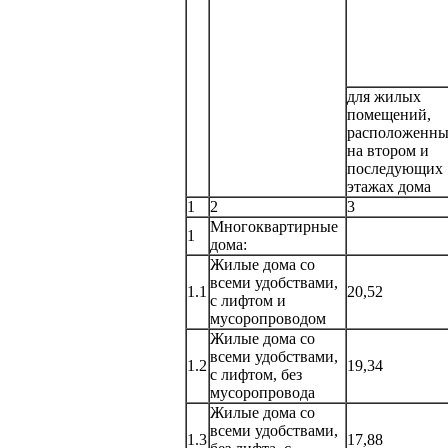
для жилых
помещений,
расположенн
на втором и
последующих
этажах дома
1
2
3
Многоквартирные
1
дома:
Жилые дома со
всеми удобствами,
1.1
20,52
с лифтом и
мусоропроводом
Жилые дома со
всеми удобствами,
1.2
19,34
с лифтом, без
мусоропровода
Жилые дома со
всеми удобствами,
1.3
17,88