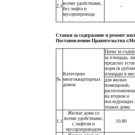
всеми удобствами,
2.1
-
без лифта и
мусоропровода
Ставки за содержание и ремонт жил
Постановлению Правительства г.Мо
Цены за соде
за площадь, з
пределах уст
норм (в рублях
Категории
площади в мес
№
многоквартирных
для жилых
домов
помещений,
расположенн
на втором и
последующих
этажах дома
Жилые дома со
всеми удобствами,
1.1
10.80
с лифтом и
мусоропроводом