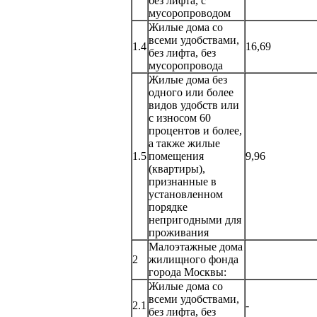
без лифта, с
мусоропроводом
Жилые дома со
всеми удобствами,
1.4
16,69
без лифта, без
мусоропровода
Жилые дома без
одного или более
видов удобств или
с износом 60
процентов и более,
а также жилые
1.5
помещения
9,96
(квартиры),
признанные в
установленном
порядке
непригодными для
проживания
Малоэтажные дома
2
жилищного фонда
города Москвы:
Жилые дома со
всеми удобствами,
2.1
-
без лифта, без