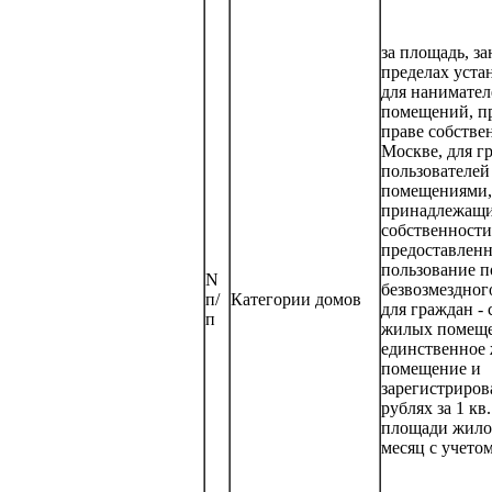
за площадь, з
пределах уста
для нанимате
помещений, п
праве собстве
Москве, для г
пользователе
помещениями,
принадлежащи
собственности
предоставлен
пользование п
N
безвозмездног
п/
Категории домов
для граждан -
п
жилых помещ
единственное
помещение и
зарегистриров
рублях за 1 кв
площади жило
месяц с учето