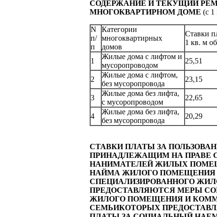
СОДЕРЖАНИЕ И ТЕКУЩИЙ РЕ
МНОГОКВАРТИРНОМ ДОМЕ
(c 1
N
Категории
Ставки п
п/
многоквартирных
1 кв. м 
п
домов
Жилые дома с лифтом и
1
25,51
мусоропроводом
Жилые дома с лифтом,
2
23,15
без мусоропровода
Жилые дома без лифта,
3
22,65
с мусоропроводом
Жилые дома без лифта,
4
20,29
без мусоропровода
СТАВКИ ПЛАТЫ ЗА ПОЛЬЗОВ
ПРИНАДЛЕЖАЩИМ НА ПРАВЕ С
НАНИМАТЕЛЕЙ ЖИЛЫХ ПОМЕЩ
НАЙМА ЖИЛОГО ПОМЕЩЕНИЯ 
СПЕЦИАЛИЗИРОВАННОГО ЖИЛ
ПРЕДОСТАВЛЯЮТСЯ МЕРЫ СО
ЖИЛОГО ПОМЕЩЕНИЯ И КОММ
СЕМЬИКОТОРЫХ ПРЕДОСТАВЛ
ПЛАТЫ ЗА СОЦИАЛЬНЫЙ НАЕ