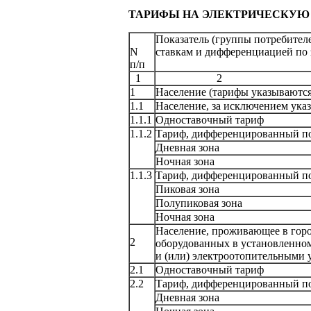
ТАРИФЫ
НА ЭЛЕКТРИЧЕСКУЮ
Показатель (группы потребителе
N
ставкам и дифференциацией по
п/п
1
2
1
Население (тарифы указ
1.1
Население, за исключением указ
1.1.1
Одноставочный та
1.1.2
Тариф, дифференцированн
Дневная зона
Ночная зона
1.1.3
Тариф, дифференцированн
Пиковая зона
Полупиковая зо
Ночная зона
Население, проживающее в гор
2
оборудованных в установленно
и (или) электроотопит
2.1
Одноставочный та
2.2
Тариф, дифференцированн
Дневная зона