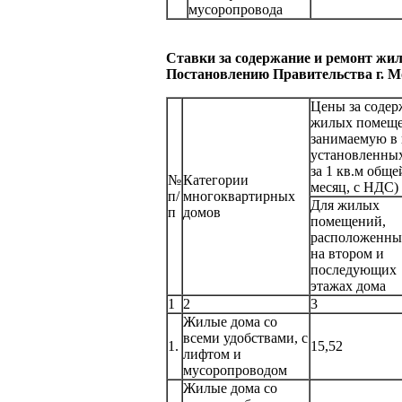
мусоропровода
Ставки за содержание и ремонт жилы
Постановлению Правительства г. М
Цены за содер
жилых помеще
занимаемую в 
установленных
за 1 кв.м общ
№
Категории
месяц, с НДС)
п/
многоквартирных
Для жилых
п
домов
помещений,
расположенны
на втором и
последующих
этажах дома
1
2
3
Жилые дома со
всеми удобствами, с
1.
15,52
лифтом и
мусоропроводом
Жилые дома со