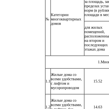
за площадь, з
пределах уст
норм (в рублях
Категории
площади в мес
№
многоквартирных
домов
для жилых
помещений,
расположенн
на втором и
последующих
этажах дома
1.Мно
Жилые дома со
всеми удобствами,
1.1
15.52
с лифтом и
мусоропроводом
Жилые дома со
всеми удобствами,
1.2
14.63