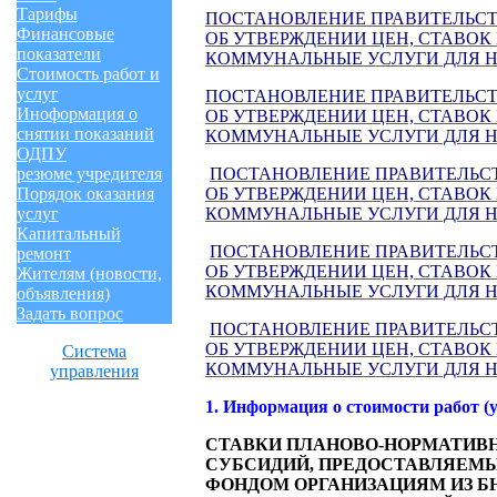
Тарифы
ПОСТАНОВЛЕНИЕ ПРАВИТЕЛЬСТВА 
Финансовые
ОБ УТВЕРЖДЕНИИ ЦЕН, СТАВОК
показатели
КОММУНАЛЬНЫЕ УСЛУГИ ДЛЯ НА
Стоимость работ и
услуг
ПОСТАНОВЛЕНИЕ ПРАВИТЕЛЬСТВА 
Иноформация о
ОБ УТВЕРЖДЕНИИ ЦЕН, СТАВОК
снятии показаний
КОММУНАЛЬНЫЕ УСЛУГИ ДЛЯ НА
ОДПУ
ПОСТАНОВЛЕНИЕ ПРАВИТЕЛЬСТВА 
резюме учредителя
ОБ УТВЕРЖДЕНИИ ЦЕН, СТАВОК
Порядок оказания
КОММУНАЛЬНЫЕ УСЛУГИ ДЛЯ НА
услуг
Капитальный
ПОСТАНОВЛЕНИЕ ПРАВИТЕЛЬСТВА 
ремонт
ОБ УТВЕРЖДЕНИИ ЦЕН, СТАВОК
Жителям (новости,
КОММУНАЛЬНЫЕ УСЛУГИ ДЛЯ НА
объявления)
Задать вопрос
ПОСТАНОВЛЕНИЕ ПРАВИТЕЛЬСТВА
ОБ УТВЕРЖДЕНИИ ЦЕН, СТАВОК
Система
КОММУНАЛЬНЫЕ УСЛУГИ ДЛЯ НА
управления
1. Информация о стоимости работ (у
СТАВКИ ПЛАНОВО-НОРМАТИВНО
СУБСИДИЙ, ПРЕДОСТАВЛЯЕ
ФОНДОМ ОРГАНИЗАЦИЯМ ИЗ Б