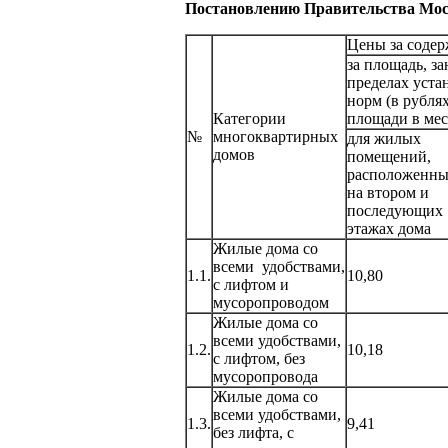
Постановлению Правительства Моск
Цены за соде
за площадь, з
пределах уст
норм (в рублях
Категории
площади в мес
№
многоквартирных
для жилых
домов
помещений,
расположенн
на втором и
последующих
этажах дома
Жилые дома со
всеми удобствами,
1.1.
10,80
с лифтом и
мусоропроводом
Жилые дома со
всеми удобствами,
1.2.
10,18
с лифтом, без
мусоропровода
Жилые дома со
всеми удобствами,
1.3.
9,41
без лифта, с