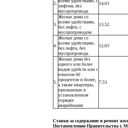
всеми удобствами, с
2.
14,63
лифтом, без
мусоропровода
Жилые дома со
всеми удобствами,
3.
13,52
без лифта, с
мусоропроводом
Жилые дома со
всеми удобствами,
4.
12,63
без лифта, без
мусоропровода
Жилые дома без
одного или более
видов удобств или с
износом 60
процентов и более,
5.
7,53
а также квартиры,
признанные в
установленном
порядке
аварийными
Cтавки за содержание и ремонт жилы
Постановлению Правительства г. М