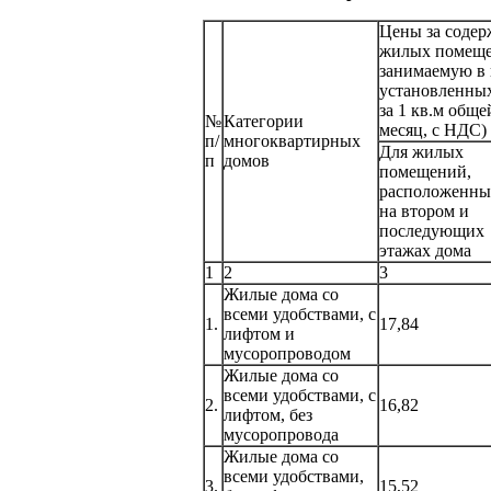
Цены за содер
жилых помеще
занимаемую в 
установленных
за 1 кв.м общ
№
Категории
месяц, с НДС)
п/
многоквартирных
Для жилых
п
домов
помещений,
расположенны
на втором и
последующих
этажах дома
1
2
3
Жилые дома со
всеми удобствами, с
1.
17,84
лифтом и
мусоропроводом
Жилые дома со
всеми удобствами, с
2.
16,82
лифтом, без
мусоропровода
Жилые дома со
всеми удобствами,
3.
15,52