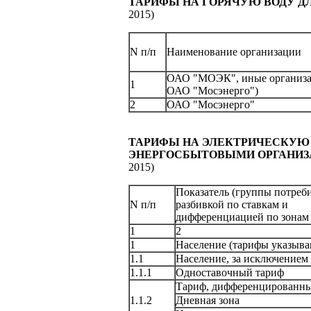
ТАРИФЫ НА ГОРЯЧУЮ ВОДУ Д
2015)
N п/п
Наименование организации
ОАО "МОЭК", иные организа
1
ОАО "Мосэнерго")
2
ОАО "Мосэнерго"
ТАРИФЫ НА ЭЛЕКТРИЧЕСКУЮ
ЭНЕРГОСБЫТОВЫМИ ОРГАНИ
2015)
Показатель (группы потреби
N п/п
разбивкой по ставкам и
дифференциацией по зонам 
1
2
1
Население (тарифы указыва
1.1
Население, за исключением
1.1.1
Одноставочный тариф
Тариф, дифференцированный
1.1.2
Дневная зона