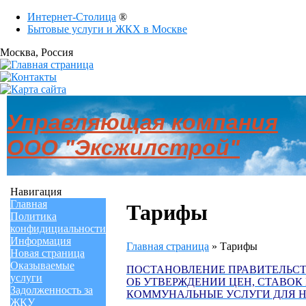
Интернет-Столица
®
Бытовые услуги и ЖКХ в Москве
Москва
, Россия
Управляющая компания
ООО "Эксжилстрой"
Навигация
Главная
Тарифы
Политика
конфидициальности
Информация
Главная страница
»
Тарифы
Новая страница
Оказываемые
ПОСТАНОВЛЕНИЕ ПРАВИТЕЛЬСТВА 
услуги
ОБ УТВЕРЖДЕНИИ ЦЕН, СТАВОК
Задолженность за
КОММУНАЛЬНЫЕ УСЛУГИ ДЛЯ НА
ЖКУ