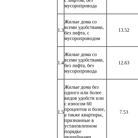
с лифтом, без
мусоропровода
Жилые дома со
всеми удобствами,
1.3
13.52
без лифта, с
мусоропроводом
Жилые дома со
всеми удобствами,
1.4
12.63
без лифта, без
мусоропровода
Жилые дома без
одного или более
видов удобств или
с износом 60
процентов и более,
1.5
7.53
а также квартиры,
признанные в
установленном
порядке
аварийными