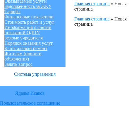
Оказываемые услуги
Главная страница
»
Новая
Задолженность за ЖКУ
страница
Тарифы
Финансовые показатели
Главная страница
»
Новая
Стоимость работ и услуг
страница
Иноформация о снятии
показаний ОДПУ
резюме учредителя
Порядок оказания услуг
Капитальный ремонт
Жителям (новости,
объявления)
Задать вопрос
Система управления
Ядадья Исаков
Пользовательское соглашение