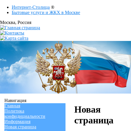
Интернет-Столица
®
Бытовые услуги и ЖКХ в Москве
Москва
, Россия
Навигация
Главная
Новая
Политика
конфидициальности
страница
Информация
Новая страница